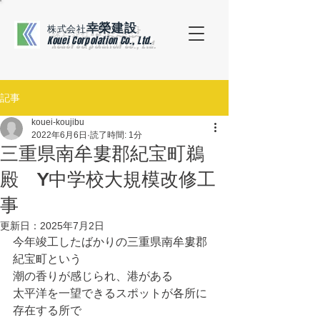
幸榮建設
株式会社
Kouei Corpolation Co., Ltd.
記事
kouei-koujibu
2022年6月6日
読了時間: 1分
三重県南牟婁郡紀宝町鵜
殿 Y中学校大規模改修工
事
更新日：
2025年7月2日
今年竣工したばかりの三重県南牟婁郡
紀宝町という
潮の香りが感じられ、港がある
太平洋を一望できるスポットが各所に
存在する所で